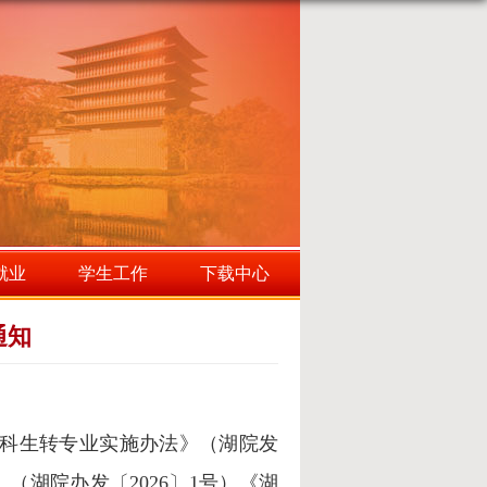
就业
学生工作
下载中心
通知
院本科生转专业实施办法》（湖院发
》（湖院办发〔2026〕1号）
《湖